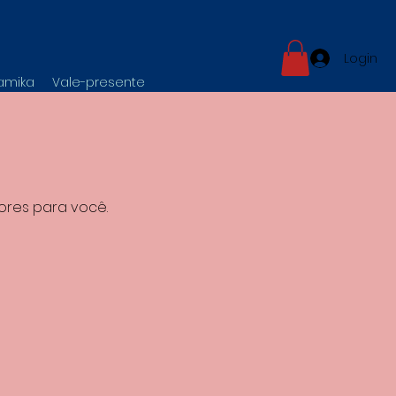
Login
namika
Vale-presente
ores para você.