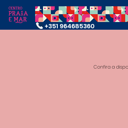
+351 964685360
Confira a disp