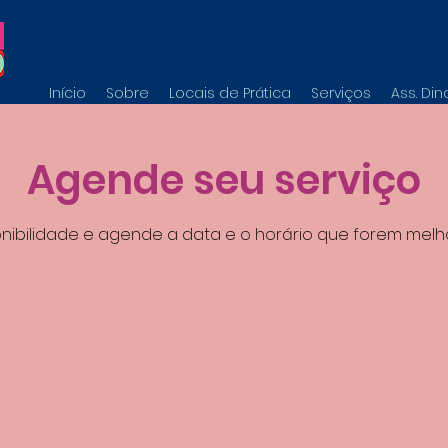
Início
Sobre
Locais de Prática
Serviços
Ass. Di
Agende seu serviço
onibilidade e agende a data e o horário que forem melh