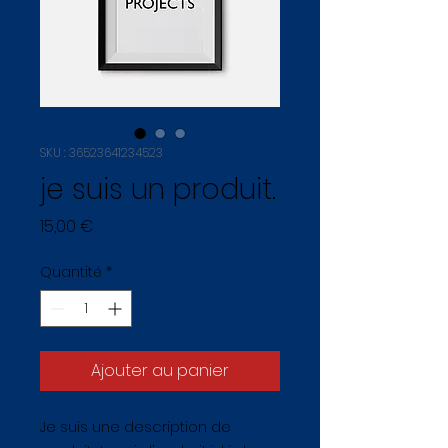
SKU : 36523641234523
je suis un produit.
Prix
15,00 €
Quantité
*
Ajouter au panier
Je suis une description de 