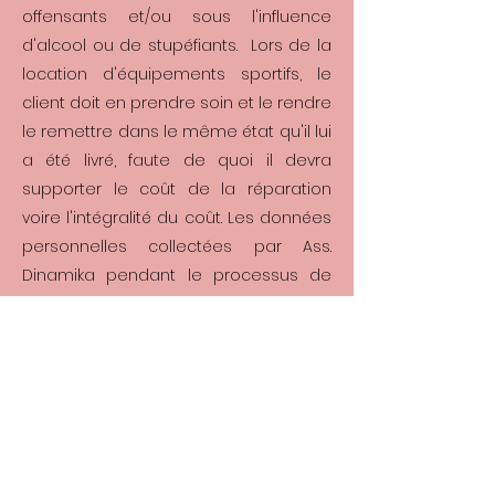
offensants et/ou sous l'influence
d'alcool ou de stupéfiants. Lors de la
location d'équipements sportifs, le
client doit en prendre soin et le rendre
le remettre dans le même état qu'il lui
a été livré, faute de quoi il devra
supporter le coût de la réparation
voire l'intégralité du coût. Les données
personnelles collectées par Ass.
Dinamika pendant le processus de
réservation sont utilisés uniquement
et exclusivement pour la procédure
d'enregistrement du client. Les
données client ne seront utilisées à
aucune autre fin, sauf si le client
autorise leur utilisation à des fins de
marketing par e-mail.​