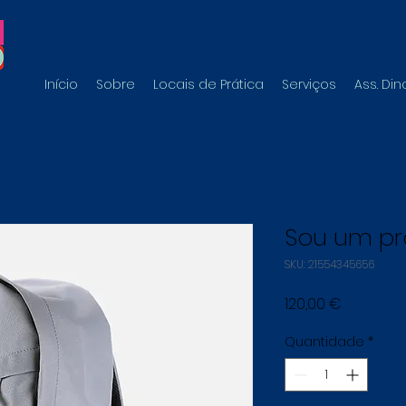
Início
Sobre
Locais de Prática
Serviços
Ass. Di
Sou um pr
SKU: 21554345656
Preço
120,00 €
Quantidade
*