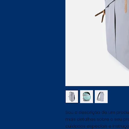
Sou a descrição de um produt
mais detalhes sobre o seu pr
cuidados especiais e instruçõ