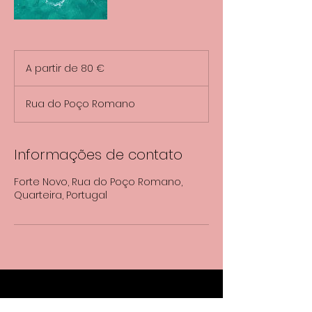
A
partir
A partir de 80 €
de
80
euros
Rua do Poço Romano
Informações de contato
Forte Novo, Rua do Poço Romano,
Quarteira, Portugal